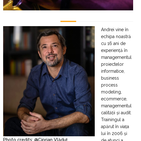
Andrei vine în
echipa noastră
cu 16 ani de
experiență în
managementul
proiectelor
informatice,
business
process
modeling,
ecommerce,
managementul
calității și audit.
Trainingul a
apărut în viața
lui în 2006 și
Photo credits: @Ciprian Vlăduț
de atunci a