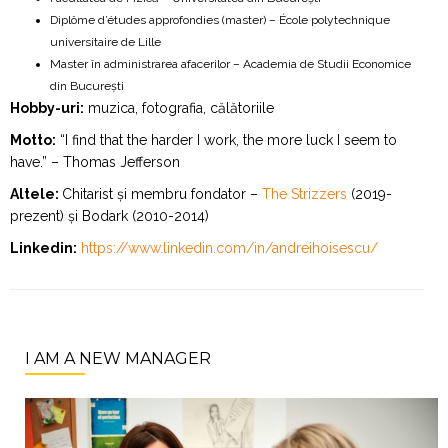
Diplôme d’études approfondies (master) – École polytechnique
universitaire de Lille
Master în administrarea afacerilor – Academia de Studii Economice
din București
Hobby-uri:
muzica, fotografia, călătoriile
Motto:
“I find that the harder I work, the more luck I seem to
have.” – Thomas Jefferson
Altele:
Chitarist și membru fondator –
The Strizzers
(2019-
prezent) și Bodark (2010-2014)
Linkedin:
https://www.linkedin.com/in/andreihoisescu/
I AM A NEW MANAGER