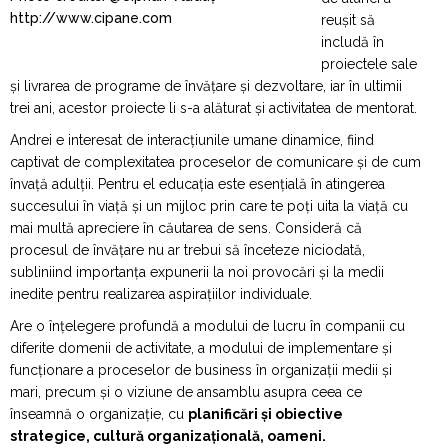
http://www.cipane.com
reușit să
includă în
proiectele sale
și livrarea de programe de învățare și dezvoltare, iar în ultimii
trei ani, acestor proiecte li s-a alăturat și activitatea de mentorat.
Andrei e interesat de interacțiunile umane dinamice, fiind
captivat de complexitatea proceselor de comunicare și de cum
învață adulții. Pentru el educația este esențială în atingerea
succesului în viață și un mijloc prin care te poți uita la viață cu
mai multă apreciere în căutarea de sens. Consideră că
procesul de învățare nu ar trebui să înceteze niciodată,
subliniind importanța expunerii la noi provocări și la medii
inedite pentru realizarea aspirațiilor individuale.
Are o înțelegere profundă a modului de lucru în companii cu
diferite domenii de activitate, a modului de implementare și
funcționare a proceselor de business în organizații medii și
mari, precum și o viziune de ansamblu asupra ceea ce
înseamnă o organizație, cu
planificări și obiective
strategice, cultură organizațională, oameni.