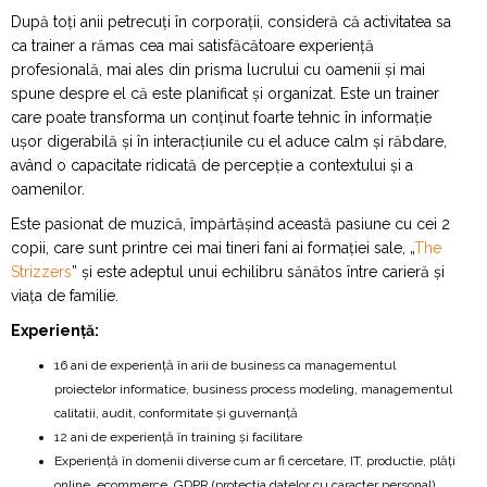
După toți anii petrecuți în corporații, consideră că activitatea sa
ca trainer a rămas cea mai satisfăcătoare experiență
profesională, mai ales din prisma lucrului cu oamenii și mai
spune despre el că este planificat și organizat. Este un trainer
care poate transforma un conținut foarte tehnic în informație
ușor digerabilă și în interacțiunile cu el aduce calm și răbdare,
având o capacitate ridicată de percepție a contextului și a
oamenilor.
Este pasionat de muzică, împărtășind această pasiune cu cei 2
copii, care sunt printre cei mai tineri fani ai formației sale, „
The
Strizzers
” și este adeptul unui echilibru sănătos între carieră și
viața de familie.
Experiență:
16 ani de experiență în arii de business ca managementul
proiectelor informatice, business process modeling, managementul
calitatii, audit, conformitate și guvernanță
12 ani de experiență în training și facilitare
Experiență în domenii diverse cum ar fi cercetare, IT, productie, plăți
online, ecommerce, GDPR (protectia datelor cu caracter personal)