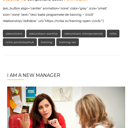
[aio_button align=”center” animation=”none” color=”gray” size=”small”
icon=”none” text=”Vezi toate programele de training – 2016″
relationship=”dofollow” url=”https://crilia.ro/training-open-2016/”]
comunicare
comunicare asertiva
comunicare interpersonala
crilia
crina penteleychuk
training
training iasi
I AM A NEW MANAGER