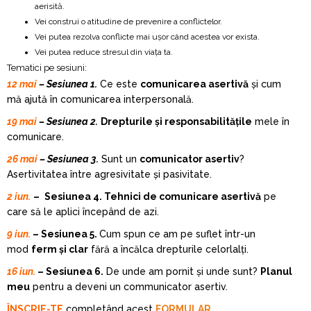
aerisită.
Vei construi o atitudine de prevenire a conflictelor.
Vei putea rezolva conflicte mai ușor când acestea vor exista.
Vei putea reduce stresul din viața ta.
Tematici pe sesiuni:
12 mai
– Sesiunea 1.
Ce este
comunicarea asertivă
și cum
mă ajută în comunicarea interpersonală.
19 mai
– Sesiunea 2.
Drepturile și responsabilitățile
mele în
comunicare.
26 mai
– Sesiunea 3.
Sunt un
comunicator asertiv
?
Asertivitatea între agresivitate și pasivitate.
2 iun.
–
Sesiunea 4. Tehnici de comunicare asertivă
pe
care să le aplici începând de azi.
9 iun.
– Sesiunea 5.
Cum spun ce am pe suflet într-un
mod
ferm și clar
fără a încălca drepturile celorlalți.
16 iun.
– Sesiunea 6.
De unde am pornit și unde sunt?
P
lanul
meu
pentru a deveni un communicator asertiv.
ÎNSCRIE-TE
completând acest
FORMULAR
.