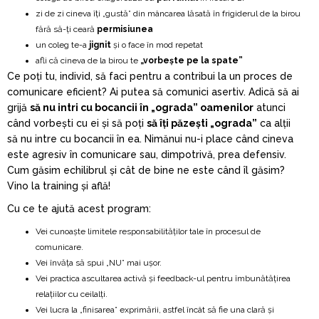
zi de zi cineva îți „gustă” din mâncarea lăsată în frigiderul de la birou
fără să-ți ceară
permisiunea
un coleg te-a
jignit
și o face în mod repetat
afli că cineva de la birou te
„vorbește pe la spate”
Ce poți tu, individ, să faci pentru a contribui la un proces de
comunicare eficient? Ai putea să comunici asertiv. Adică să ai
grijă
să nu intri cu bocancii în „ograda” oamenilor
atunci
când vorbești cu ei și să poți
să îți păzești „ograda”
ca alții
să nu intre cu bocancii în ea. Nimănui nu-i place când cineva
este agresiv în comunicare sau, dimpotrivă, prea defensiv.
Cum găsim echilibrul și cât de bine ne este când îl găsim?
Vino la training și află!
Cu ce te ajută acest program:
Vei cunoaște limitele responsabilităților tale în procesul de
comunicare.
Vei învăța să spui „NU” mai ușor.
Vei practica ascultarea activă și feedback-ul pentru îmbunătățirea
relațiilor cu ceilalți.
Vei lucra la „finisarea” exprimării, astfel încât să fie una clară și