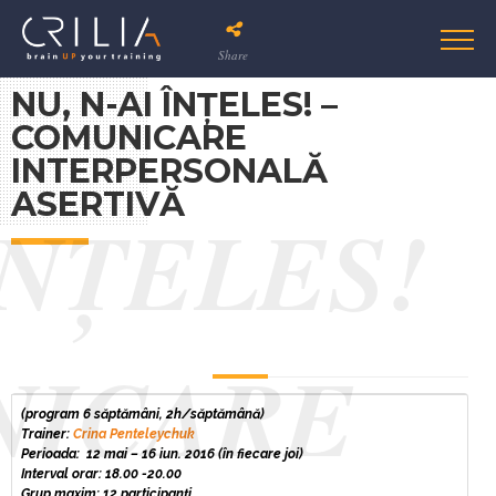
Share
NU, N-AI ÎNȚELES! –
COMUNICARE
INTERPERSONALĂ
ASERTIVĂ
ÎNȚELES!
NICARE
(program 6 săptămâni, 2h/săptămână)
Trainer:
Crina Penteleychuk
Perioada:
12 mai – 16 iun. 2016 (în fiecare joi)
Interval orar:
18.00 -20.00
Grup maxim:
12 participanți