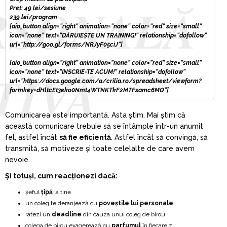
RSONALĂ
Preț:
49 lei/sesiune
239 lei/program
[aio_button align=”right” animation=”none” color=”red” size=”small”
icon=”none” text=”DĂRUIEȘTE UN TRAINING!” relationship=”dofollow”
url=”http://goo.gl/forms/NRJyF05ciJ”]
[aio_button align=”right” animation=”none” color=”red” size=”small”
TIVĂ
icon=”none” text=”INSCRIE-TE ACUM!” relationship=”dofollow”
url=”https://docs.google.com/a/crilia.ro/spreadsheet/viewform?
formkey=dHltcEt3eko0Nmt4WTNKTkF2MTFsamc6MQ”]
Comunicarea este importantă. Asta știm. Mai știm că
această comunicare trebuie să se întâmple într-un anumit
fel, astfel încât
să fie eficientă
. Astfel încât să convingă, să
transmită, să motiveze și toate celelalte de care avem
nevoie.
Și totuși, cum reacționezi dacă:
șeful
țipă
la tine
un coleg te deranjează cu
poveștile lui personale
ratezi un
deadline
din cauza unui coleg de birou
colega de birou exagerează cu
parfumul
în fiecare zi