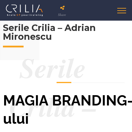
Share
Serile Crilia – Adrian
Mironescu
Serile
Crilia –
MAGIA BRANDING
ului