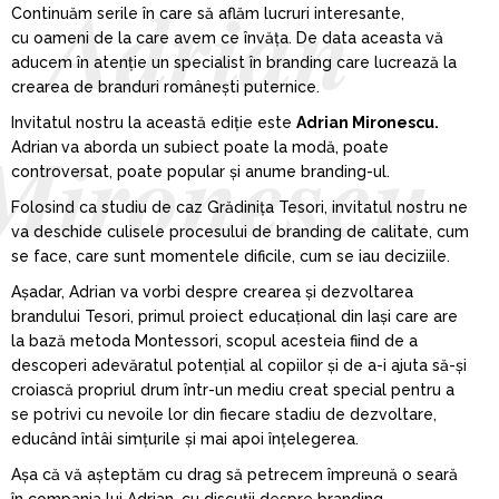
Adrian
Continuăm serile în care să aflăm lucruri interesante,
cu oameni de la care avem ce învăța. De data aceasta vă
aducem în atenție un specialist în branding care lucrează la
crearea de branduri românești puternice.
Invitatul nostru la această ediție este
Adrian Mironescu.
Mironescu
Adrian
va aborda un subiect poate la modă, poate
controversat, poate popular și anume branding-ul.
Folosind ca studiu de caz Grădinița Tesori, invitatul nostru ne
va deschide culisele procesului de branding de calitate, cum
se face, care sunt momentele dificile, cum se iau deciziile.
Așadar, Adrian va vorbi despre crearea și dezvoltarea
brandului Tesori, primul proiect educațional din Iași care are
la bază metoda Montessori, scopul acesteia fiind de a
descoperi adevăratul potențial al copiilor și de a-i ajuta să-și
croiască propriul drum într-un mediu creat special pentru a
se potrivi cu nevoile lor din fiecare stadiu de dezvoltare,
educând întâi simțurile și mai apoi înțelegerea.
Așa că vă așteptăm cu drag să petrecem împreună o seară