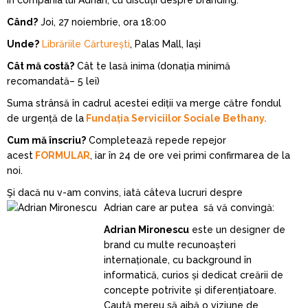
în compania lui Adrian, cu discuții despre branding.
Când?
Joi, 27 noiembrie, ora 18:00
Unde?
Librăriile Cărturești
, Palas Mall, Iași
Cât mă costă?
Cât te lasă inima (donația minimă
recomandată– 5 lei)
Suma strânsă în cadrul acestei ediții va merge către fondul
de urgență de la
Fundația Serviciilor Sociale Bethany.
Cum mă înscriu?
Completează repede repejor
acest
FORMULAR
, iar în 24 de ore vei primi confirmarea de la
noi.
Şi dacă nu v-am convins, iată câteva lucruri despre
Adrian care ar putea să vă convingă:
Adrian Mironescu
este un designer de
brand cu multe recunoașteri
internaționale, cu background în
informatică, curios și dedicat creării de
concepte potrivite și diferențiatoare.
Caută mereu să aibă o viziune de