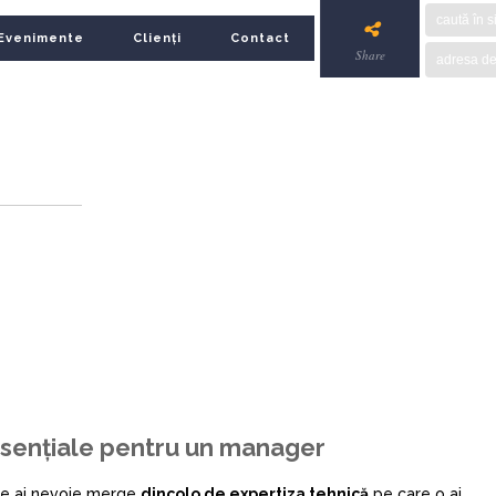
Evenimente
Clienți
Contact
Share
esențiale pentru un manager
are ai nevoie merge
dincolo de expertiza tehnică
pe care o ai.