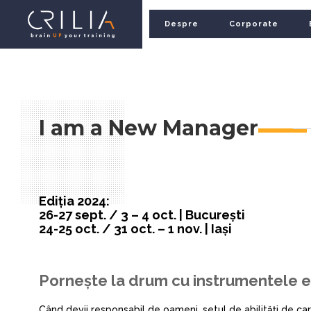
Despre
Corporate
I am a New Manager
Ediția 2024:
26-27 sept. / 3 – 4 oct. | București
24-25 oct. / 31 oct. – 1 nov. | Iași
Pornește la drum cu instrumentele 
Când devii responsabil de oameni, setul de abilități de c