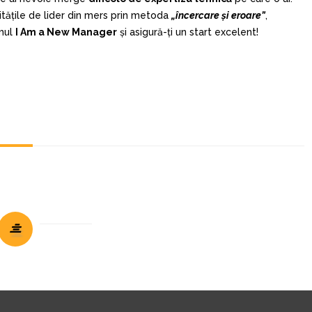
itățile de lider din mers prin metoda
„încercare și eroare”
,
amul
I Am a New Manager
și asigură-ți un start excelent!