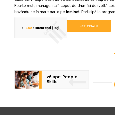
Foarte mulți manageri la început de drum își dezvoltă abil
bazându-se în mare parte pe
instinct
. Participă la progr
VEZI DETALII!
Loc
: București | Iași
26 apr.: People
Skills