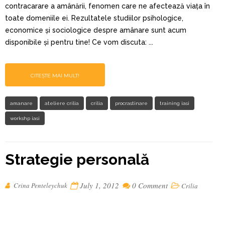
contracarare a amânării, fenomen care ne afectează viața în
toate domeniile ei. Rezultatele studiilor psihologice,
economice și sociologice despre amânare sunt acum
disponibile și pentru tine! Ce vom discuta: ...
CITEȘTE MAI MULT!
amanare
ateliere crilia
crilia
procrastinare
training iasi
workshp iasi
Strategie personală
July 1, 2012
0 Comment
Crina Penteleychuk
Crilia