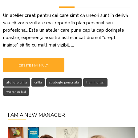
Un atelier creat pentru cei care simt că uneori sunt în derivă
sau că vor rezultate mai repede în plan personal sau
profesional. Este un atelier care pune cap la cap dorinţele
noastre, experienţa noastră astfel încât drumul "drept
înainte" să fie cu mult mai vizibil. ...
CITEȘTE MAI MULT!
ateliere crilia
crilia
strategie personala
training iasi
workshop iasi
I AM A NEW MANAGER