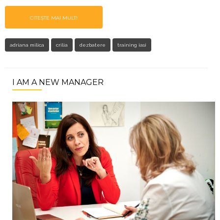
CITEȘTE MAI MULT!
adriana milica
crilia
dezbatere
training iasi
I AM A NEW MANAGER