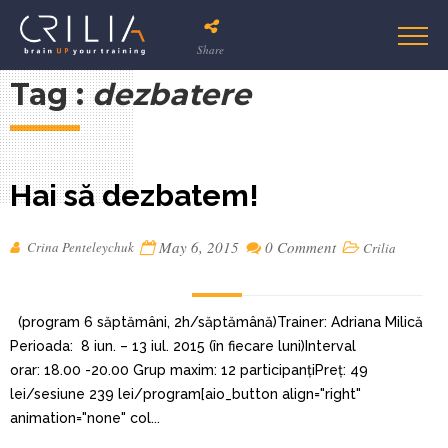
Share
Tag :
dezbatere
Hai să dezbatem!
May 6, 2015
0 Comment
Crina Penteleychuk
Crilia
(program 6 săptămâni, 2h/săptămână)Trainer: Adriana Milică
Perioada: 8 iun. – 13 iul. 2015 (în fiecare luni)Interval
orar: 18.00 -20.00 Grup maxim: 12 participanțiPreț: 49
lei/sesiune 239 lei/program[aio_button align="right"
animation="none" col...