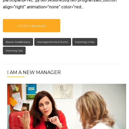
participanțiPreț: 39 lei/sesiune189 lei/program[aio_button
align="right" animation="none" color="red...
CITEȘTE MAI MULT!
diana teodorescu
managementul furiei
training crilia
training iasi
I AM A NEW MANAGER