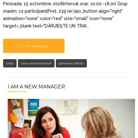
Perioada: 15 octombrie 2016Interval orar: 10.00 -16.00 Grup
maxim: 12 participanțiPreț: 239 lei [aio_button align="right"
animation="none" color="red" size="small" icon="none"
target=_blank text="DĂRUIEȘTE UN TRAI...
CITEȘTE MAI MULT!
crilia
crina penteleychuk
persoane dificile
I AM A NEW MANAGER