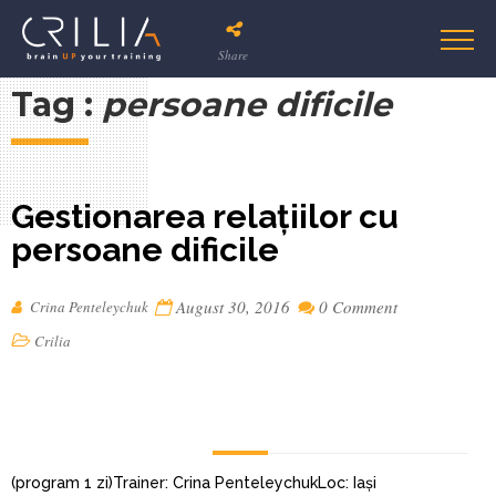
Share
Tag :
persoane dificile
Gestionarea relațiilor cu
persoane dificile
August 30, 2016
0 Comment
Crina Penteleychuk
Crilia
(program 1 zi)Trainer: Crina PenteleychukLoc: Iași