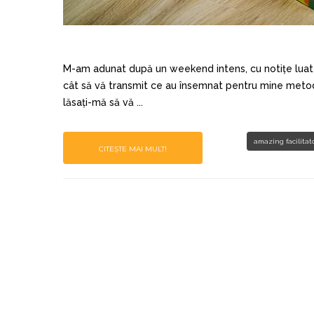
M-am adunat după un weekend intens, cu notițe luate ș
cât să vă transmit ce au însemnat pentru mine metod
lăsați-mă să vă ...
amazing facilitat
CITEȘTE MAI MULT!