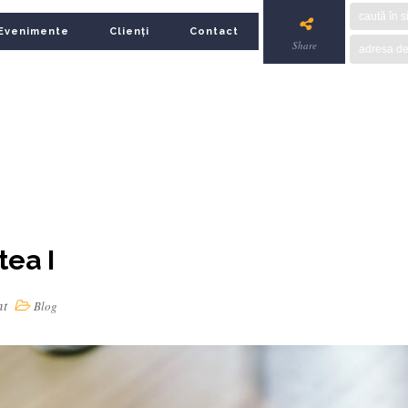
Evenimente
Clienți
Contact
Share
tea I
nt
Blog