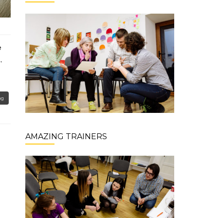
e
,
ng
AMAZING TRAINERS