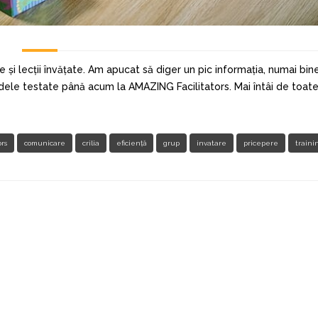
i lecții învățate. Am apucat să diger un pic informația, numai bin
ele testate până acum la AMAZING Facilitators. Mai întâi de toate
ors
comunicare
crilia
eficiență
grup
invatare
pricepere
traini