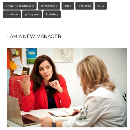
amazing facilitators
comunicare
crilia
eficiență
grup
invatare
pricepere
training
I AM A NEW MANAGER