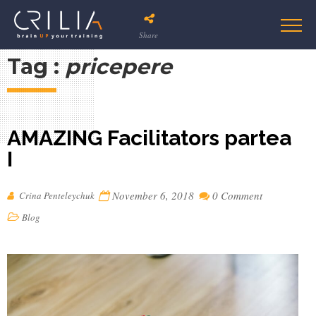
Share
Tag :
pricepere
AMAZING Facilitators partea
I
November 6, 2018
0 Comment
Crina Penteleychuk
Blog