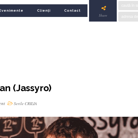
Evenimente
Clienți
Contact
Share
man (Jassyro)
ent
Serile CRILIA