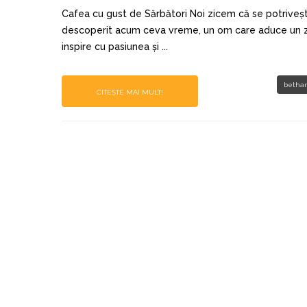
Cafea cu gust de Sărbători Noi zicem că se potrive
descoperit acum ceva vreme, un om care aduce un zâm
inspire cu pasiunea și ...
bethan
CITEȘTE MAI MULT!