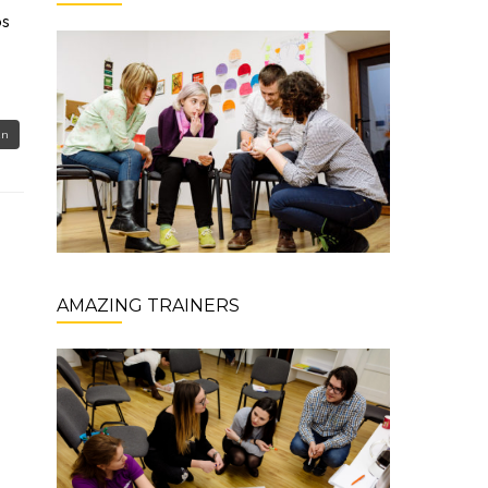
os
an
AMAZING TRAINERS