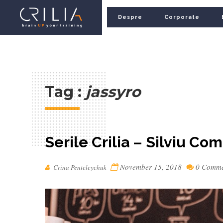
Despre
Corporate
Tag :
jassyro
Serile Crilia – Silviu Co
November 15, 2018
0 Comm
Crina Penteleychuk