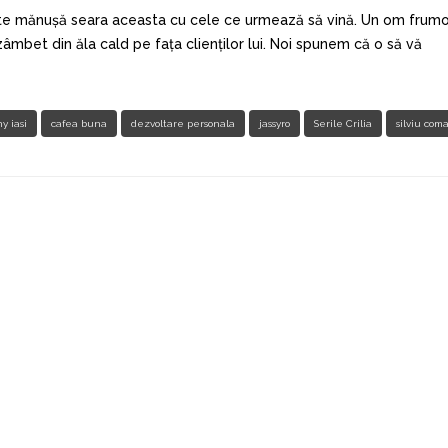
ște mănușă seara aceasta cu cele ce urmează să vină. Un om frum
bet din ăla cald pe fața clienților lui. Noi spunem că o să vă
y iasi
cafea buna
dezvoltare personala
jassyro
Serile Crilia
silviu com