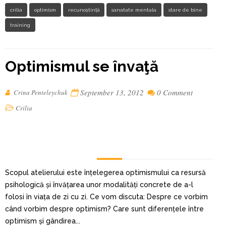
crilia
optimism
recunoștință
sanatate mentala
stare de bine
training
Optimismul se învaţă
September 13, 2012
0 Comment
Crina Penteleychuk
Crilia
Scopul atelierului este înțelegerea optimismului ca resursă
psihologică și învățarea unor modalități concrete de a-l
folosi în viața de zi cu zi. Ce vom discuta: Despre ce vorbim
când vorbim despre optimism? Care sunt diferențele între
optimism și gândirea...