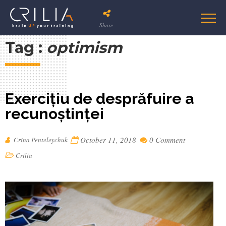
Share
Tag :
optimism
Exercițiu de desprăfuire a
recunoștinței
October 11, 2018
0 Comment
Crina Penteleychuk
Crilia