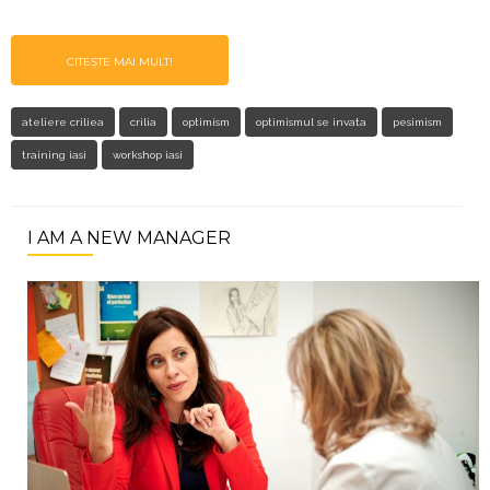
CITEȘTE MAI MULT!
ateliere criliea
crilia
optimism
optimismul se invata
pesimism
training iasi
workshop iasi
I AM A NEW MANAGER