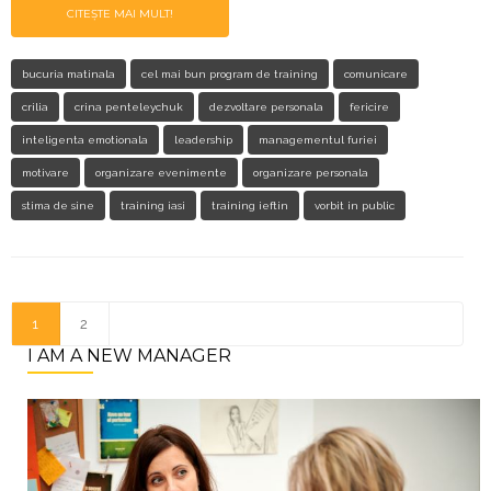
CITEȘTE MAI MULT!
bucuria matinala
cel mai bun program de training
comunicare
crilia
crina penteleychuk
dezvoltare personala
fericire
inteligenta emotionala
leadership
managementul furiei
motivare
organizare evenimente
organizare personala
stima de sine
training iasi
training ieftin
vorbit in public
1
2
I AM A NEW MANAGER