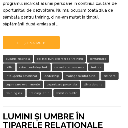
programul încărcat al unei persoane în continuă căutare de
oportunități de dezvoltare. Nu mai ocupăm toată ziua de
sâmbătă pentru training, ci ne-am mutat în timpul
săptămânii, după-amiaza și ...
CITEȘTE MAI MULT!
bucuria matinala
cel mai bun program de training
comunicare
crilia
crina penteleychuk
dezvoltare personala
fericire
inteligenta emotional
leadership
managementul furiei
motivare
organizare evenimente
organizare personala
stima de sine
training iasi
training ieftin
vorbit in public
LUMINI ȘI UMBRE ÎN
TIPARELE RELAŢIONALE