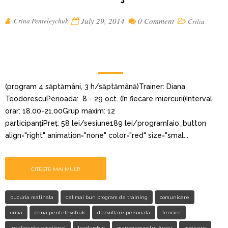
July 29, 2014
0 Comment
Crina Penteleychuk
Crilia
(program 4 săptămâni, 3 h/săptămână)Trainer: Diana
TeodorescuPerioada: 8 - 29 oct. (în fiecare miercurii)Interval
orar: 18.00-21.00Grup maxim: 12
participanțiPreț: 58 lei/sesiune189 lei/program[aio_button
align="right" animation="none" color="red" size="smal...
CITEȘTE MAI MULT!
bucuria matinala
cel mai bun program de training
comunicare
crilia
crina penteleychuk
dezvoltare personala
fericire
inteligenta emotional
leadership
managementul furiei
motivare