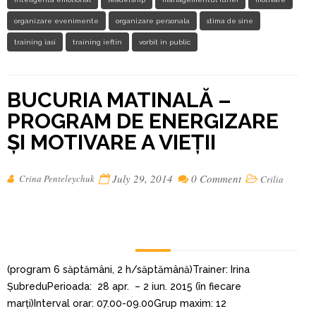
organizare evenimente
organizare personala
stima de sine
training iasi
training ieftin
vorbit in public
BUCURIA MATINALĂ –
PROGRAM DE ENERGIZARE
ȘI MOTIVARE A VIEȚII
July 29, 2014
0 Comment
Crina Penteleychuk
Crilia
(program 6 săptămâni, 2 h/săptămână)Trainer: Irina
ȘubreduPerioada: 28 apr. – 2 iun. 2015 (în fiecare
marți)Interval orar: 07.00-09.00Grup maxim: 12