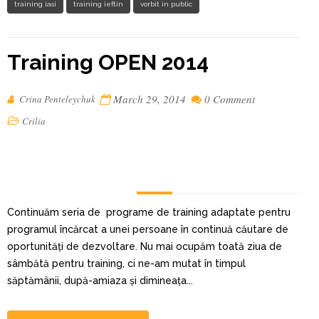
training iasi
training ieftin
vorbit in public
Training OPEN 2014
March 29, 2014
0 Comment
Crina Penteleychuk
Crilia
Continuăm seria de programe de training adaptate pentru
programul încărcat a unei persoane în continuă căutare de
oportunități de dezvoltare. Nu mai ocupăm toată ziua de
sâmbătă pentru training, ci ne-am mutat în timpul
săptămânii, după-amiaza și dimineața...