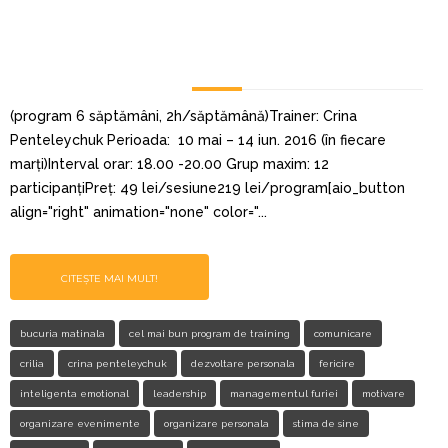
(program 6 săptămâni, 2h/săptămână)Trainer: Crina
Penteleychuk Perioada: 10 mai – 14 iun. 2016 (în fiecare
marți)Interval orar: 18.00 -20.00 Grup maxim: 12
participanțiPreț: 49 lei/sesiune219 lei/program[aio_button
align="right" animation="none" color="...
CITEȘTE MAI MULT!
bucuria matinala
cel mai bun program de training
comunicare
crilia
crina penteleychuk
dezvoltare personala
fericire
inteligenta emotional
leadership
managementul furiei
motivare
organizare evenimente
organizare personala
stima de sine