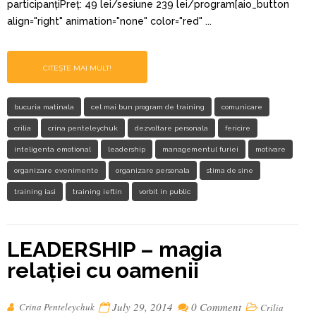
participanțiPreț: 49 lei/sesiune 239 lei/program[aio_button
align="right" animation="none" color="red" ...
CITEȘTE MAI MULT!
bucuria matinala
cel mai bun program de training
comunicare
crilia
crina penteleychuk
dezvoltare personala
fericire
inteligenta emotional
leadership
managementul furiei
motivare
organizare evenimente
organizare personala
stima de sine
training iasi
training ieftin
vorbit in public
LEADERSHIP – magia
relației cu oamenii
July 29, 2014
0 Comment
Crina Penteleychuk
Crilia