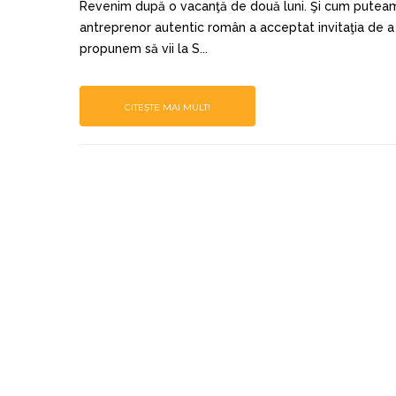
Revenim după o vacanţă de două luni. Şi cum puteam r
antreprenor autentic român a acceptat invitaţia de a îm
propunem să vii la S...
CITEȘTE MAI MULT!