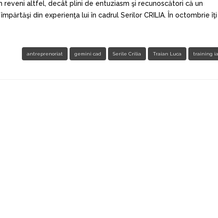
eveni altfel, decât plini de entuziasm şi recunoscători că un
părtăşi din experienţa lui în cadrul Serilor CRILIA. În octombrie îţi
antreprenoriat
gemini cad
Serile Crilia
Traian Luca
training ia