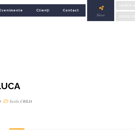
Evenimente
Clienți
Contact
Share
 LUCA
t
Serile CRILIA