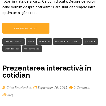
folosi în viața de zi cu zi. Ce vom discuta: Despre ce vorbim
când vorbim despre optimism? Care sunt diferențele între
optimism și gândirea...
CITEȘTE MAI MULT!
ateliere criliea
crilia
optimism
optimismul se invata
pesimism
training iasi
workshop iasi
Prezentarea interactivă în
cotidian
September 10, 2012
0 Comment
Crina Penteleychuk
Blog