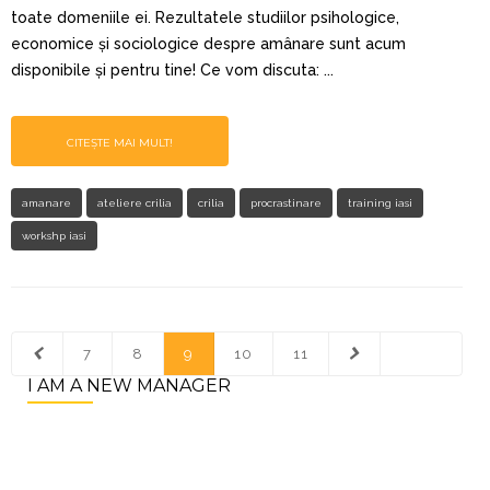
toate domeniile ei. Rezultatele studiilor psihologice,
economice și sociologice despre amânare sunt acum
disponibile și pentru tine! Ce vom discuta: ...
CITEȘTE MAI MULT!
amanare
ateliere crilia
crilia
procrastinare
training iasi
workshp iasi
7
8
9
10
11
I AM A NEW MANAGER