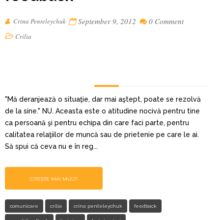
September 9, 2012
0 Comment
Crina Penteleychuk
Crilia
"Mă deranjează o situaţie, dar mai aştept, poate se rezolvă
de la sine." NU. Aceasta este o atitudine nocivă pentru tine
ca persoană şi pentru echipa din care faci parte, pentru
calitatea relaţiilor de muncă sau de prietenie pe care le ai.
Să spui că ceva nu e în reg...
CITEȘTE MAI MULT!
comunicare
crilia
crina penteleychuk
feedback