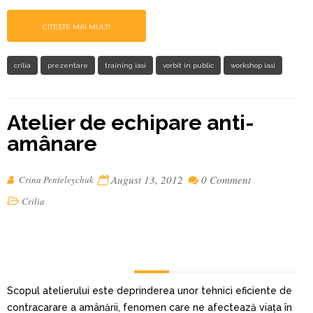
CITEȘTE MAI MULT!
crilia
prezentare
training iasi
vorbit in public
workshop iasi
Atelier de echipare anti-
amânare
August 13, 2012
0 Comment
Crina Penteleychuk
Crilia
Scopul atelierului este deprinderea unor tehnici eficiente de
contracarare a amânării, fenomen care ne afectează viața în