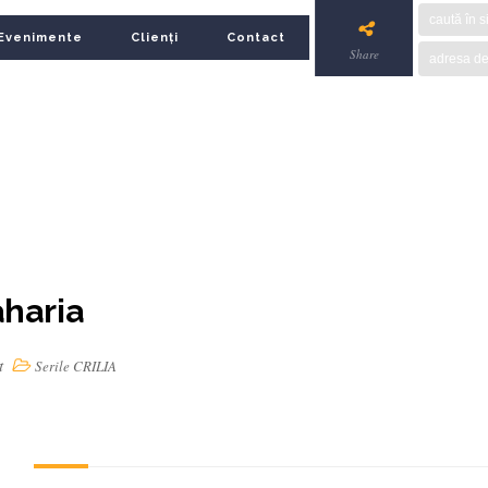
Evenimente
Clienți
Contact
Share
aharia
t
Serile CRILIA