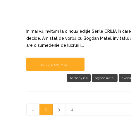
În mai vă invităm la o nouă ediție Serile CRILIA în ca
decide. Am stat de vorbă cu Bogdan Matei, invitatul a
are o sumedenie de lucruri i...
CITEȘTE MAI MULT!
bethany iasi
bogdan matei
evenim
1
2
3
4