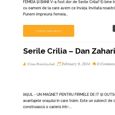
FEMEIA ȘI BANII V-a fost dor de Serile Crilia? Ei bine
cu oameni de la care avem ce învăța. Invitata noastră
Punem împreună femeia...
CITEȘTE MAI MULT!
Serile Crilia – Dan Zahar
February 9, 2014
0 Commen
Crina Penteleychuk
IAȘUL - UN MAGNET PENTRU FIRMELE DE IT ȘI OUTSOUR
avantajele orașului în care trăim. Este un subiect de 
construiască o carieră într-...