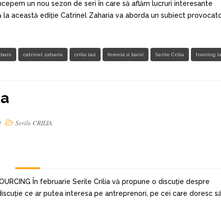
 începem un nou sezon de seri în care să aflăm lucruri interesante
 la această ediție Catrinel Zaharia va aborda un subiect provocato
bani
catrinel zaharia
crilia iasi
femeia si banii
Serile Crilia
training ia
ia
t
Serile CRILIA
CING În februarie Serile Crilia vă propune o discuție despre
discuție ce ar putea interesa pe antreprenori, pe cei care doresc să 