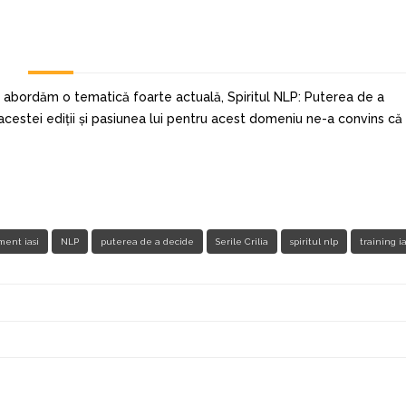
re abordăm o tematică foarte actuală, Spiritul NLP: Puterea de a
cestei ediții și pasiunea lui pentru acest domeniu ne-a convins că
ent iasi
NLP
puterea de a decide
Serile Crilia
spiritul nlp
training ia