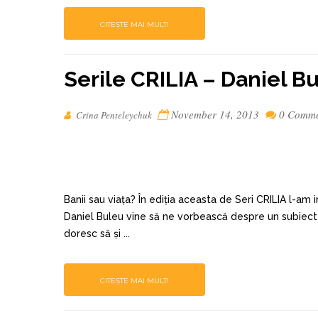
CITEȘTE MAI MULT!
Serile CRILIA – Daniel B
November 14, 2013
0 Comm
Crina Penteleychuk
Banii sau viața? În ediția aceasta de Seri CRILIA l-am 
Daniel Buleu vine să ne vorbească despre un subiect ca
doresc să și ...
CITEȘTE MAI MULT!