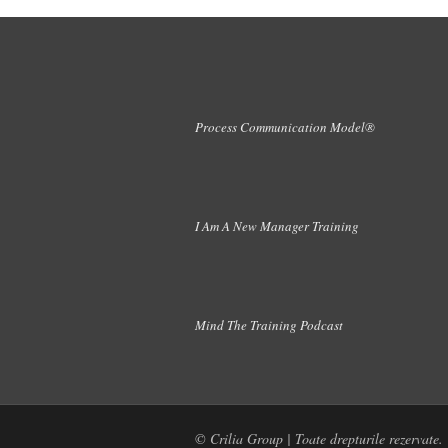
Process Communication Model®
I Am A New Manager Training
Mind The Training Podcast
© Crilia Group | Toate drepturile rezervate.