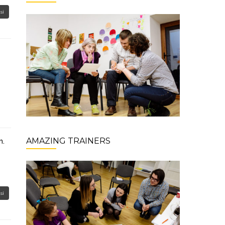
si
AMAZING TRAINERS
m.
si