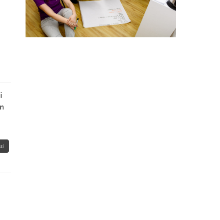
i
in
si