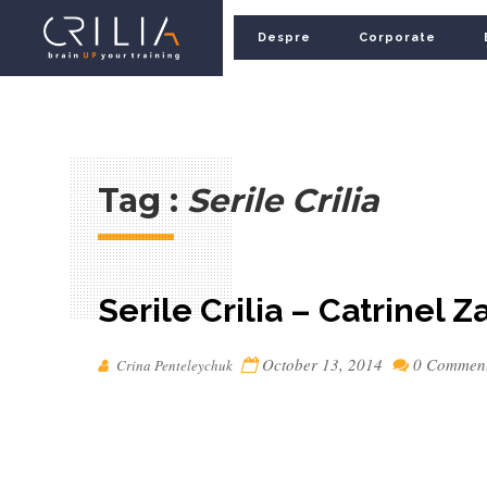
Despre
Corporate
Tag :
Serile Crilia
Serile Crilia – Catrinel Z
October 13, 2014
0 Commen
Crina Penteleychuk