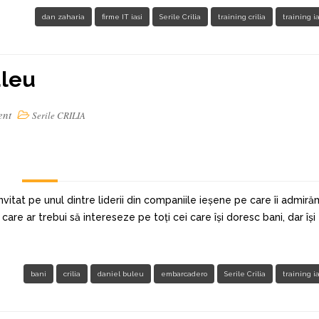
dan zaharia
firme IT iasi
Serile Crilia
training crilia
training ia
uleu
ent
Serile CRILIA
invitat pe unul dintre liderii din companiile ieșene pe care îi admiră
re ar trebui să intereseze pe toți cei care își doresc bani, dar își
bani
crilia
daniel buleu
embarcadero
Serile Crilia
training ia