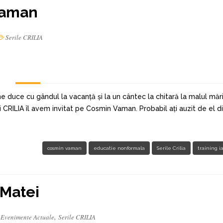
Vaman
Serile CRILIA
ne duce cu gândul la vacanță și la un cântec la chitară la malul mări
ri CRILIA îl avem invitat pe Cosmin Vaman. Probabil ați auzit de el d
cosmin vaman
educatie nonformala
Serile Crilia
training ia
 Matei
,
Evenimente Actuale
Serile CRILIA