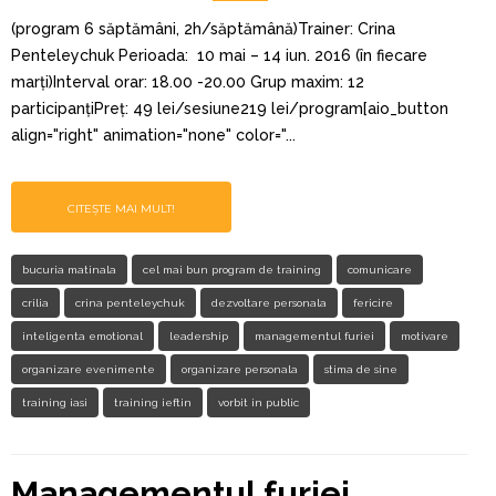
(program 6 săptămâni, 2h/săptămână)Trainer: Crina
Penteleychuk Perioada: 10 mai – 14 iun. 2016 (în fiecare
marți)Interval orar: 18.00 -20.00 Grup maxim: 12
participanțiPreț: 49 lei/sesiune219 lei/program[aio_button
align="right" animation="none" color="...
CITEȘTE MAI MULT!
bucuria matinala
cel mai bun program de training
comunicare
crilia
crina penteleychuk
dezvoltare personala
fericire
inteligenta emotional
leadership
managementul furiei
motivare
organizare evenimente
organizare personala
stima de sine
training iasi
training ieftin
vorbit in public
Managementul furiei