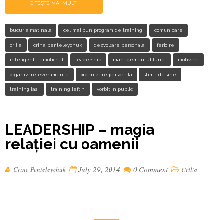
CITEȘTE MAI MULT!
bucuria matinala
cel mai bun program de training
comunicare
crilia
crina penteleychuk
dezvoltare personala
fericire
inteligenta emotional
leadership
managementul furiei
motivare
organizare evenimente
organizare personala
stima de sine
training iasi
training ieftin
vorbit in public
LEADERSHIP – magia
relației cu oamenii
July 29, 2014
0 Comment
Crina Penteleychuk
Crilia