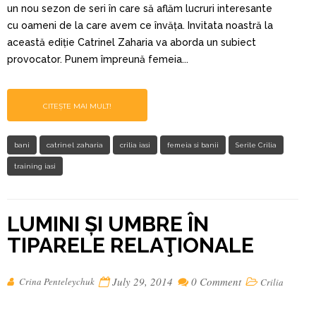
un nou sezon de seri în care să aflăm lucruri interesante
cu oameni de la care avem ce învăța. Invitata noastră la
această ediție Catrinel Zaharia va aborda un subiect
provocator. Punem împreună femeia...
CITEȘTE MAI MULT!
bani
catrinel zaharia
crilia iasi
femeia si banii
Serile Crilia
training iasi
LUMINI ȘI UMBRE ÎN
TIPARELE RELAŢIONALE
July 29, 2014
0 Comment
Crina Penteleychuk
Crilia