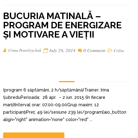
BUCURIA MATINALĂ –
PROGRAM DE ENERGIZARE
ȘI MOTIVARE A VIEȚII
July 29, 2014
0 Comment
Crina Penteleychuk
Crilia
(program 6 săptămâni, 2 h/săptămână)Trainer: Irina
ȘubreduPerioada: 28 apr. – 2 iun. 2015 (în fiecare
marți)Interval orar: 07.00-09.00Grup maxim: 12
participanțiPreț: 49 lei/sesiune 239 lei/program[aio_button
align="right" animation="none" color="red" ...