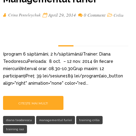
April 29, 2014
0 Comment
Crina Penteleychuk
Crilia
(program 6 săptămâni, 2 h/săptămână)Trainer: Diana
TeodorescuPerioada: 8 oct. – 12 nov. 2014 (în fiecare
miercurii)Interval orar: 08.30-10.30Grup maxim: 12
participanțiPreț: 39 lei/sesiune189 lei/program[aio_button
align="right" animation="none" color="red...
CITEȘTE MAI MULT!
diana teodorescu
managementul furiei
training crilia
training iasi