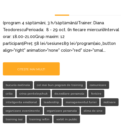
(program 4 săptămâni, 3 h/săptămână)Trainer: Diana
TeodorescuPerioada: 8 - 29 oct. (în fiecare miercurii)Interval
orar: 18.00-21.00Grup maxim: 12
participanțiPreț: 58 lei/sesiune189 lei/program[aio_button
align="right" animation="none" color="red" size="smal...
CITEȘTE MAI MULT!
bucuria matinala
cel mai bun program de training
comunicare
crilia
crina penteleychuk
dezvoltare personala
fericire
inteligenta emotional
leadership
managementul furiei
motivare
organizare evenimente
organizare personala
stima de sine
training iasi
training ieftin
vorbit in public